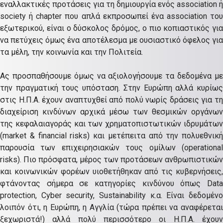
εναλλακτικές προτάσεις για τη δημιουργία ενός association ή
society ή chapter που απλά εκπροσωπεί ένα association του
εξωτερικού, είναι ο δύσκολος δρόμος, ο πιο κοπιαστικός για
να πετύχεις όμως ένα αποτέλεσμα με ουσιαστικό όφελος για
τα μέλη, την κοινωνία και την Πολιτεία.
Ας προσπαθήσουμε όμως να αξιολογήσουμε τα δεδομένα με
την πραγματική τους υπόσταση. Στην Ευρώπη αλλά κυρίως
στις Η.Π.Α. έχουν αναπτυχθεί από πολύ νωρίς δράσεις για τη
διαχείριση κινδύνων αρχικά μέσω των θεσμικών οργάνων
της κεφαλαιαγοράς και των χρηματοπιστωτικών ιδρυμάτων
(market & financial risks) και μετέπειτα από την πολυεθνική
παρουσία των επιχειρησιακών τους ομίλων (operational
risks). Πιο πρόσφατα, μέρος των προτάσεων ανθρωπιστικών
και κοινωνικών φορέων υιοθετήθηκαν από τις κυβερνήσεις,
φτάνοντας σήμερα σε κατηγορίες κινδύνου όπως Data
protection, Cyber security, Sustainability κ.α. Είναι δεδομένο
λοιπόν ότι, η Ευρώπη, η Αγγλία (τώρα πρέπει να αναφέρεται
ξεχωριστά!) αλλά πολύ περισσότερο οι Η.Π.Α. έχουν