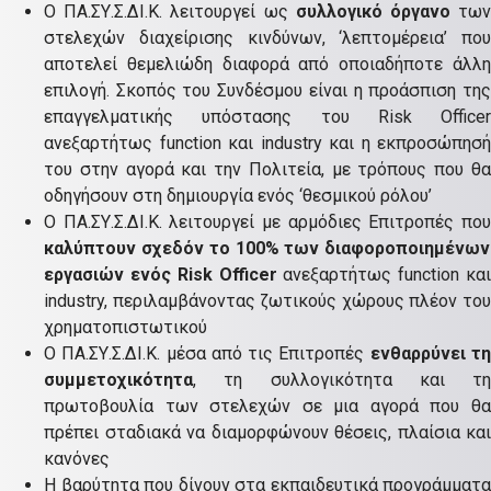
Ο ΠΑ.ΣΥ.Σ.ΔΙ.Κ. λειτουργεί ως
συλλογικό όργανο
τω
στελεχών διαχείρισης κινδύνων, ‘λεπτομέρεια’ που
αποτελεί θεμελιώδη διαφορά από οποιαδήποτε άλλη
επιλογή. Σκοπός του Συνδέσμου είναι η προάσπιση της
επαγγελματικής υπόστασης του Risk Officer
ανεξαρτήτως function και industry και η εκπροσώπησή
του στην αγορά και την Πολιτεία, με τρόπους που θα
οδηγήσουν στη δημιουργία ενός ‘θεσμικού ρόλου’
Ο ΠΑ.ΣΥ.Σ.ΔΙ.Κ. λειτουργεί με αρμόδιες Επιτροπές που
καλύπτουν σχεδόν το 100% των διαφοροποιημένων
εργασιών ενός Risk Officer
ανεξαρτήτως function και
industry, περιλαμβάνοντας ζωτικούς χώρους πλέον του
χρηματοπιστωτικού
Ο ΠΑ.ΣΥ.Σ.ΔΙ.Κ. μέσα από τις Επιτροπές
ενθαρρύνει τ
συμμετοχικότητα
, τη συλλογικότητα και τη
πρωτοβουλία των στελεχών σε μια αγορά που θα
πρέπει σταδιακά να διαμορφώνουν θέσεις, πλαίσια και
κανόνες
Η βαρύτητα που δίνουν στα εκπαιδευτικά προγράμματα