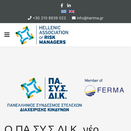
+30 210 8939 022
info@harima.gr
Ο ΠΑ.ΣΥ.Σ.ΔΙ.Κ. νέο