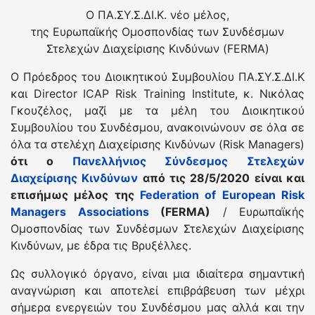
O ΠΑ.ΣΥ.Σ.ΔΙ.Κ. νέο μέλος,
της Ευρωπαϊκής Ομοσπονδίας των Συνδέσμων
Στελεχών Διαχείρισης Κινδύνων (FERMA)
O Πρόεδρος του Διοικητικού Συμβουλίου ΠΑ.ΣΥ.Σ.ΔΙ.Κ
και Director ICAP Risk Training Institute, κ. Νικόλας
Γκουζέλος, μαζί με τα μέλη του Διοικητικού
Συμβουλίου του Συνδέσμου, ανακοινώνουν σε όλα σε
όλα τα στελέχη Διαχείρισης Κινδύνων (Risk Managers)
ότι ο
Πανελλήνιος Σύνδεσμος Στελεχών
Διαχείρισης Κινδύνων
από τις 28/5/2020 είναι και
επισήμως μέλος της
Federation of European Risk
Managers Associations
(FERMA)
/ Ευρωπαϊκής
Ομοσπονδίας των Συνδέσμων Στελεχών Διαχείρισης
Κινδύνων, με έδρα τις Βρυξέλλες.
Ως συλλογικό όργανο, είναι μια ιδιαίτερα σημαντική
αναγνώριση και αποτελεί επιβράβευση των μέχρι
σήμερα ενεργειών του Συνδέσμου μας αλλά και την